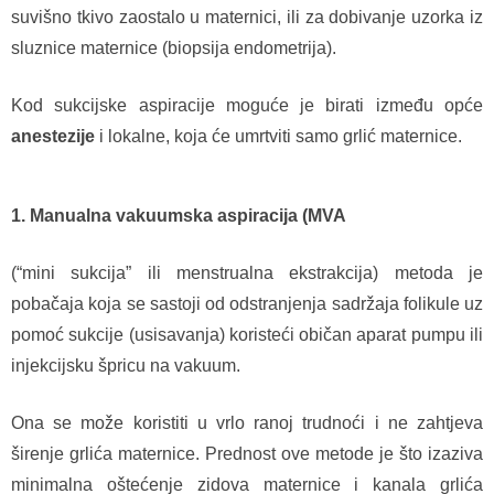
suvišno tkivo zaostalo u maternici, ili za dobivanje uzorka iz
sluznice maternice (biopsija endometrija).
Kod sukcijske aspiracije moguće je birati između opće
anestezije
i lokalne, koja će umrtviti samo grlić maternice.
1. Manualna vakuumska aspiracija (MVA
(“mini sukcija” ili menstrualna ekstrakcija) metoda je
pobačaja koja se sastoji od odstranjenja sadržaja folikule uz
pomoć sukcije (usisavanja) koristeći običan aparat pumpu ili
injekcijsku špricu na vakuum.
Ona se može koristiti u vrlo ranoj trudnoći i ne zahtjeva
širenje grlića maternice. Prednost ove metode je što izaziva
minimalna oštećenje zidova maternice i kanala grlića