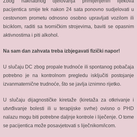
Zbog naknadnog djelovanja primijenjenih lijekova
pacijentica smije tek nakon 24 sata ponovno sudjelovati u
cestovnom prometu odnosno osobno upravljati vozilom ili
biciklom, raditi sa tvorničkim strojevima, baviti se opasnim
aktivnostima i piti alkohol.
Na sam dan zahvata treba izbjegavati fizički napor!
U slučaju DC zbog propale trudnoće ili spontanog pobačaja
potrebno je na kontrolnom pregledu isključiti postojanje
izvanmaternične trudnoće, što se javlja iznimno rijetko.
U slučaju dijagnostičke kiretaže (kiretaža za otkrivanje i
utvrđivanje bolesti ili u terapijske svrhe) ovisno o PHD
nalazu mogu biti potrebne daljnje kontrole i liječenje. O tome
se pacijentica može posavjetovati s liječnikom/icom.