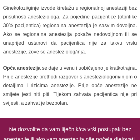
Ginekolozi/ginje izvode kiretažu u regionalnoj anesteziji bez
prisutnosti anesteziologa. Za pojedine pacijentice (otprilike
30% pacijentica) regionalna anestezija je sasvim dovoljna.
Ako se regionalna anestezija pokaže nedovoljnom ili se
unaprijed ustanovi da pacijentica nije za takvu vrstu
anestezije, zove se anesteziolog/inja.
Opća anestezija
se daje u venu i uobičajeno je kratkotrajna.
Prije anestezije prethodi razgovor s anesteziologom/injom o
detaljima i rizicima anestezije. Prije opće anestezije ne
smijete jesti niti piti. Tijekom zahvata pacijentica nije pri
svijesti, a zahvat je bezbolan.
Ne dozvolite da vam liječnik/ca vrši postupak bez
anestezije ili ako vam anestezija nije počela djelovati.