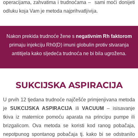
operacijama, zahvatima i trudnoćama – sami moći donijeti
odluku koja Vam je metoda najprihvatljivija.
Nakon prekida trudnoće žene s
negativnim Rh faktorom
primaju injekciju Rh0(D) imuni globulin protiv stvaranja
antitijela kako sljedeća trudnoća ne bi bila ugrožena.
SUKCIJSKA ASPIRACIJA
U prvih 12 tjedana trudnoće najčešće primjenjivana metoda
je
SUKCIJSKA ASPIRACIJA
ili
VACUUM
– isisavanje
tkiva iz maternice pomoću aparata na principu pumpe ili
brizgalicom. Ova metoda se koristi kod ranog pobačaja,
nepotpunog spontanog pobačaja tj. kako bi se odstranilo