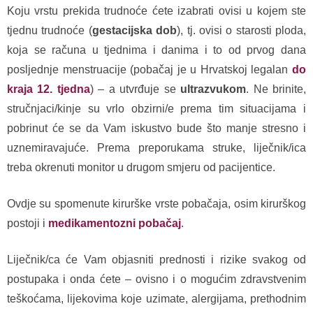
Koju vrstu prekida trudnoće ćete izabrati ovisi u kojem ste
tjednu trudnoće (
gestacijska dob
), tj. ovisi o starosti ploda,
koja se računa u tjednima i danima i to od prvog dana
posljednje menstruacije (pobačaj je u Hrvatskoj legalan
do
kraja 12. tjedna
) – a utvrđuje se
ultrazvukom
. Ne brinite,
stručnjaci/kinje su vrlo obzirni/e prema tim situacijama i
pobrinut će se da Vam iskustvo bude što manje stresno i
uznemiravajuće. Prema preporukama struke, liječnik/ica
treba okrenuti monitor u drugom smjeru od pacijentice.
Ovdje su spomenute kirurške vrste pobačaja, osim kirurškog
postoji i
medikamentozni pobačaj
.
Liječnik/ca će Vam objasniti prednosti i rizike svakog od
postupaka i onda ćete – ovisno i o mogućim zdravstvenim
teškoćama, lijekovima koje uzimate, alergijama, prethodnim