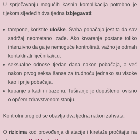
U sprječavanju mogućih kasnih komplikacija potrebno je
tijekom sljedećih dva tjedna
izbjegavati
:
tampone, koristite
uloške
. Svrha pobačaja jest ta da sav
sadržaj neometano izađe. Ako krvarenje postane toliko
intenzivno da ga je nemoguće kontrolirati, važno je odmah
kontaktirati liječnika/icu.
seksualne odnose tjedan dana nakon pobačaja, a već
nakon prvog seksa šanse za trudnoću jednako su visoke
kao i prije pobačaja.
kupanje u kadi ili bazenu. Tuširanje je dopušteno, ovisno
o općem zdravstvenom stanju.
Kontrolni pregled se obavlja dva tjedna nakon zahvata.
O
rizicima
kod provođenja dilatacije i kiretaže pročitajte na