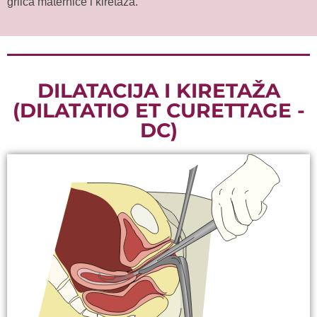
grlića maternice i kiretaža.
DILATACIJA I KIRETAŽA
(DILATATIO ET CURETTAGE -
DC)