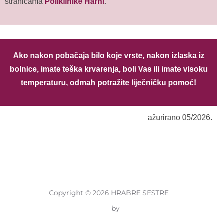
stranicama
Poliklinike Harni
.
Ako nakon pobačaja bilo koje vrste, nakon izlaska iz
bolnice, imate teška krvarenja, boli Vas ili imate visoku
temperaturu, odmah potražite liječničku pomoć!
ažurirano 05/2026.
Copyright © 2026 HRABRE SESTRE
Inspiro Theme
by
WPZOOM