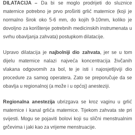
DILATACIJA –
Da bi se moglo prodrijeti do sluznice
maternice potrebno je prvo proširiti grlić maternice (koji je
normalno širok oko 5-6 mm, do kojih 9-10mm, koliko je
dovoljno za korištenje potrebnih medicinskih instrumenata u
svrhu obavljanja zahvata) postupkom dilatacije.
Upravo dilatacija je
najbolniji dio zahvata
, jer se u tom
dijelu maternice nalazi najveća koncentracija živčanih
vlakana odgovornih za bol, te je isti i najosjetljiviji dio
procedure za samog operatera. Zato se preporučuje da se
obavlja u regionalnoj (a može i u općoj) anesteziji.
Regionalna anestezija
ubrizgava se kroz vaginu u grlić
maternice i kanal grlića maternice. Tijekom zahvata ste pri
svijesti. Mogu se pojaviti bolovi koji su slični menstrualnim
grčevima i jaki kao za vrijeme menstruacije.