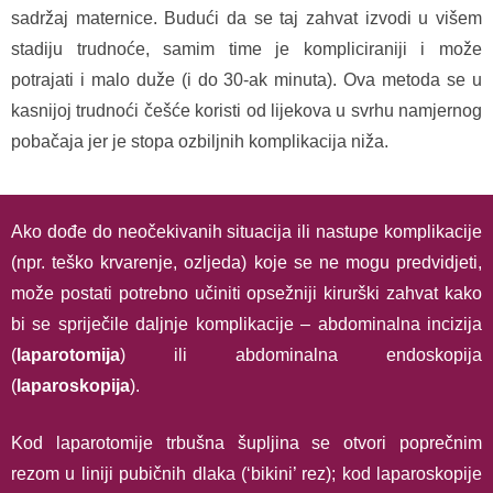
sadržaj maternice. Budući da se taj zahvat izvodi u višem
stadiju trudnoće, samim time je kompliciraniji i može
potrajati i malo duže (i do 30-ak minuta). Ova metoda se u
kasnijoj trudnoći češće koristi od lijekova u svrhu namjernog
pobačaja jer je stopa ozbiljnih komplikacija niža.
Ako dođe do neočekivanih situacija ili nastupe komplikacije
(npr. teško krvarenje, ozljeda) koje se ne mogu predvidjeti,
može postati potrebno učiniti opsežniji kirurški zahvat kako
bi se spriječile daljnje komplikacije – abdominalna incizija
(
laparotomija
) ili abdominalna endoskopija
(
laparoskopija
).
Kod laparotomije trbušna šupljina se otvori poprečnim
rezom u liniji pubičnih dlaka (‘bikini’ rez); kod laparoskopije