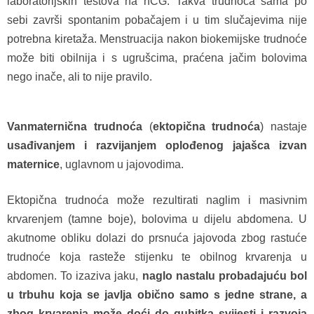
laboratorijskih testova na hCG. Takva trudnoća sama po
sebi završi spontanim pobačajem i u tim slučajevima nije
potrebna kiretaža. Menstruacija nakon biokemijske trudnoće
može biti obilnija i s ugrušcima, praćena jačim bolovima
nego inače, ali to nije pravilo.
Vanmaternična trudnoća
(
ektopična trudnoća
) nastaje
usađivanjem i razvijanjem oplođenog jajašca izvan
maternice
, uglavnom u jajovodima.
Ektopična trudnoća može rezultirati naglim i masivnim
krvarenjem (tamne boje), bolovima u dijelu abdomena. U
akutnome obliku dolazi do prsnuća jajovoda zbog rastuće
trudnoće koja rasteže stijenku te obilnog krvarenja u
abdomen. To izaziva jaku,
naglo nastalu probadajuću bol
u trbuhu koja se javlja obično samo s jedne strane, a
zbog krvarenja može doći do gubitka svijesti i razvoja