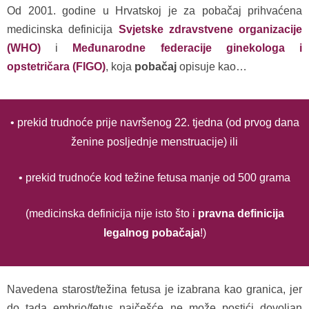
Od 2001. godine u Hrvatskoj je za pobačaj prihvaćena
medicinska definicija
Svjetske zdravstvene organizacije
(WHO)
i
Međunarodne federacije ginekologa i
opstetričara (FIGO)
, koja
pobačaj
opisuje kao…
• prekid trudnoće prije navršenog 22. tjedna (od prvog dana
ženine posljednje menstruacije) ili
• prekid trudnoće kod težine fetusa manje od 500 grama
(medicinska definicija nije isto što i
pravna definicija
legalnog pobačaja
!
)
Navedena starost/težina fetusa je izabrana kao granica, jer
do tada embrio/fetus najčešće ne može postići dovoljan