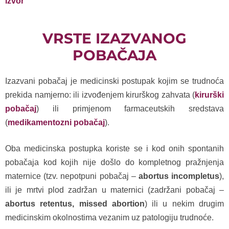
izvor
VRSTE IZAZVANOG
POBAČAJA
Izazvani pobačaj je medicinski postupak kojim se trudnoća
prekida namjerno: ili izvođenjem kirurškog zahvata (
kirurški
pobačaj
) ili primjenom farmaceutskih sredstava
(
medikamentozni pobačaj
).
Oba medicinska postupka koriste se i kod onih spontanih
pobačaja kod kojih nije došlo do kompletnog pražnjenja
maternice (tzv. nepotpuni pobačaj –
abortus incompletus
),
ili je mrtvi plod zadržan u maternici (zadržani pobačaj –
abortus retentus, missed abortion
) ili u nekim drugim
medicinskim okolnostima vezanim uz patologiju trudnoće.