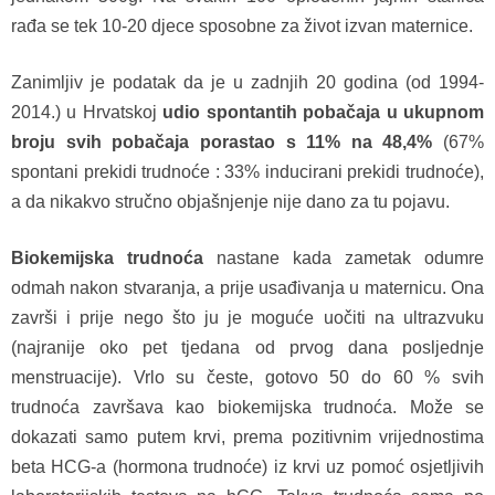
rađa se tek 10-20 djece sposobne za život izvan maternice.
Zanimljiv je podatak da je u zadnjih 20 godina (od 1994-
2014.) u Hrvatskoj
udio
spontantih pobačaja u ukupnom
broju svih pobačaja porastao s 11% na 48,4%
(67%
spontani prekidi trudnoće : 33% inducirani prekidi trudnoće),
a da nikakvo stručno objašnjenje nije dano za tu pojavu.
Biokemijska trudnoća
nastane kada zametak odumre
odmah nakon stvaranja, a prije usađivanja u maternicu. Ona
završi i prije nego što ju je moguće uočiti na ultrazvuku
(najranije oko pet tjedana od prvog dana posljednje
menstruacije). Vrlo su česte, gotovo 50 do 60 % svih
trudnoća završava kao biokemijska trudnoća. Može se
dokazati samo putem krvi, prema pozitivnim vrijednostima
beta HCG-a (hormona trudnoće) iz krvi uz pomoć osjetljivih