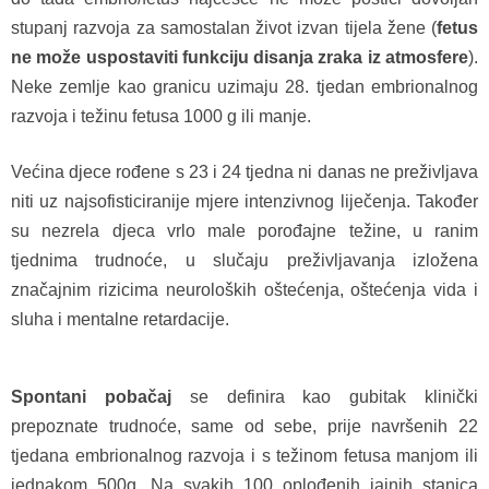
stupanj razvoja za samostalan život izvan tijela žene (
fetus
ne može uspostaviti funkciju disanja zraka iz atmosfere
).
Neke zemlje kao granicu uzimaju 28. tjedan embrionalnog
razvoja i težinu fetusa 1000 g ili manje.
Većina djece rođene s 23 i 24 tjedna ni danas ne preživljava
niti uz najsofisticiranije mjere intenzivnog liječenja. Također
su nezrela djeca vrlo male porođajne težine, u ranim
tjednima trudnoće, u slučaju preživljavanja izložena
značajnim rizicima neuroloških oštećenja, oštećenja vida i
sluha i mentalne retardacije.
Spontani pobačaj
se definira kao gubitak klinički
prepoznate trudnoće, same od sebe, prije navršenih 22
tjedana embrionalnog razvoja i s težinom fetusa manjom ili
jednakom 500g. Na svakih 100 oplođenih jajnih stanica