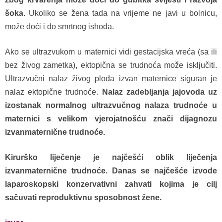
šoka.
Ukoliko se žena tada na vrijeme ne javi u bolnicu,
može doći i do smrtnog ishoda.
Ako se ultrazvukom u maternici vidi gestacijska vreća (sa ili
bez živog zametka), ektopična se trudnoća može isključiti.
Ultrazvučni nalaz živog ploda izvan maternice siguran je
nalaz ektopične trudnoće.
Nalaz zadebljanja jajovoda uz
izostanak normalnog ultrazvučnog nalaza trudnoće u
maternici s velikom vjerojatnošću znači dijagnozu
izvanmaternične trudnoće.
Kirurško liječenje je najčešći oblik liječenja
izvanmaternične trudnoće.
Danas se najčešće izvode
laparoskopski konzervativni zahvati kojima je cilj
sačuvati reproduktivnu sposobnost žene.