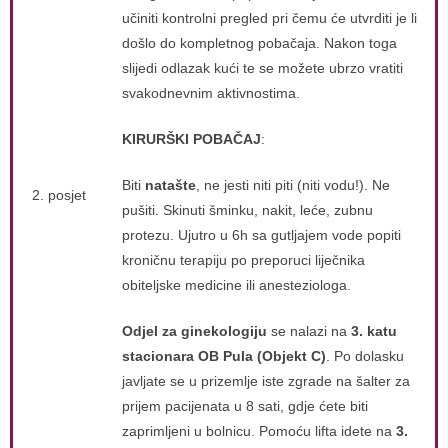
učiniti kontrolni pregled pri čemu će utvrditi je li
došlo do kompletnog pobačaja. Nakon toga
slijedi odlazak kući te se možete ubrzo vratiti
svakodnevnim aktivnostima.
KIRURŠKI POBAČAJ
:
Biti
natašte
, ne jesti niti piti (niti vodu!). Ne
2. posjet
pušiti. Skinuti šminku, nakit, leće, zubnu
protezu. Ujutro u 6h sa gutljajem vode popiti
kroničnu terapiju po preporuci liječnika
obiteljske medicine ili anesteziologa.
Odjel za ginekologiju
se nalazi na
3. katu
stacionara OB Pula (Objekt C)
. Po dolasku
javljate se u prizemlje iste zgrade na šalter za
prijem pacijenata u 8 sati, gdje ćete biti
zaprimljeni u bolnicu. Pomoću lifta idete na
3.