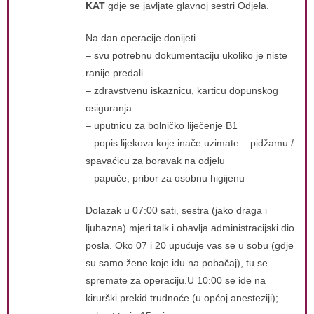
KAT
gdje se javljate glavnoj sestri Odjela.
Na dan operacije donijeti
– svu potrebnu dokumentaciju ukoliko je niste
ranije predali
– zdravstvenu iskaznicu, karticu dopunskog
osiguranja
– uputnicu za bolničko liječenje B1
– popis lijekova koje inače uzimate – pidžamu /
spavaćicu za boravak na odjelu
– papuče, pribor za osobnu higijenu
Dolazak u 07:00 sati, sestra (jako draga i
ljubazna) mjeri talk i obavlja administracijski dio
posla. Oko 07 i 20 upućuje vas se u sobu (gdje
su samo žene koje idu na pobačaj), tu se
spremate za operaciju.U 10:00 se ide na
kirurški prekid trudnoće (u općoj anesteziji);