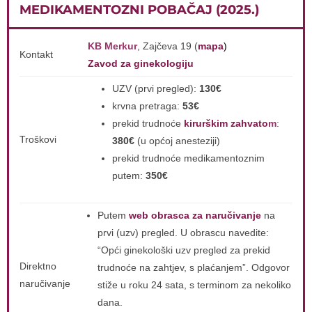
MEDIKAMENTOZNI POBAČAJ (2025.)
KB Merkur
, Zajčeva 19 (
mapa
)
Kontakt
Zavod za ginekologiju
UZV (prvi pregled):
130€
krvna pretraga:
53€
prekid trudnoće
kirurškim zahvato
m
:
Troškovi
380€
(u općoj anesteziji)
prekid trudnoće medikamentoznim
putem:
350€
Putem
web obrasca za naručivanje
na
prvi (uzv) pregled. U obrascu navedite:
“Opći ginekološki uzv pregled za prekid
Direktno
trudnoće na zahtjev, s plaćanjem”. Odgovor
naručivanje
stiže u roku 24 sata, s terminom za nekoliko
dana.