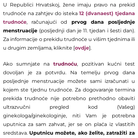
U Republici Hrvatskoj, žene imaju pravo na prekid
trudnoće na zahtjev do isteka
12 (dvanaest) tjedana
trudnoće
, računajući od
prvog dana posljednje
menstruacije
(posljednji dan je 11. tjedan i šesti dan).
Za informacije o prekidu trudnoće u višim tjednima ili
u drugim zemljama, kliknite [
ovdje
].
Ako sumnjate na
trudnoću
, pozitivan kućni test
dovoljan je za potvrdu. Na temelju prvog dana
posljednje menstruacije možete sami izračunati u
kojem ste tjednu trudnoće. Za dogovaranje termina
prekida trudnoće nije potrebno prethodno obaviti
ultrazvučni pregled kod (Vašeg)
ginekologa/ginekologinje, niti Vam je potrebna
uputnica za sam zahvat, jer se on plaća iz vlastitih
sredstava.
Uputnicu možete, ako želite, zatražiti za