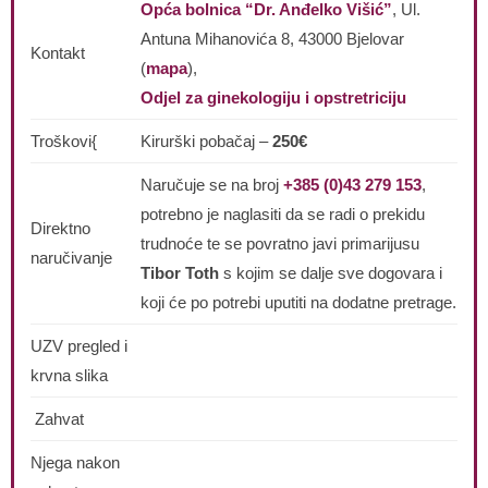
Opća bolnica “Dr. Anđelko Višić”
, Ul.
Antuna Mihanovića 8, 43000 Bjelovar
Kontakt
(
mapa
),
Odjel za ginekologiju i opstretriciju
Troškovi{
Kirurški pobačaj –
250€
Naručuje se na broj
+385 (0)43 279 153
,
potrebno je naglasiti da se radi o prekidu
Direktno
trudnoće te se povratno javi primarijusu
naručivanje
Tibor Toth
s kojim se dalje sve dogovara i
koji će po potrebi uputiti na dodatne pretrage.
UZV pregled i
krvna slika
Zahvat
Njega nakon