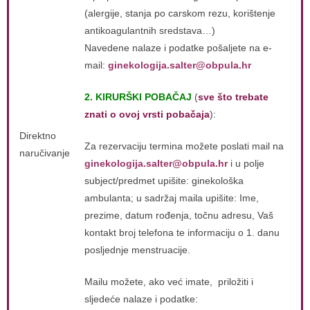
(alergije, stanja po carskom rezu, korištenje
antikoagulantnih sredstava…)
Navedene nalaze i podatke pošaljete na e-
mail:
ginekologija.salter@obpula.hr
2. KIRURŠKI POBAČAJ
(
sve što trebate
znati o ovoj vrsti pobačaja
):
Direktno
Za rezervaciju termina možete poslati mail na
naručivanje
ginekologija.salter@obpula.hr
i u polje
subject/predmet upišite: ginekološka
ambulanta; u sadržaj maila upišite: Ime,
prezime, datum rođenja, točnu adresu, Vaš
kontakt broj telefona te informaciju o 1. danu
posljednje menstruacije.
Mailu možete, ako već imate, priložiti i
sljedeće nalaze i podatke: