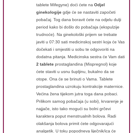
tablete Mifegyne) doći ćete na
Odjel
ginekologije
gdje će se nastaviti započeti
pobačaj. Tog dana boravit ćete na odjelu dulji
period kako bi došlo do pobačaja (ekspulzije
trudnoće). Na ginekološki prijem se trebate
javiti u 07:30 sati medicinskoj sestri koja će Vas
dočekati i smjestiti u sobu te odgovoriti na
dodatna pitanja. Medicinska sestra će Vam dati
2 tablete
prostaglandina (Mispregnol) koje
ćete staviti u usnu šupljinu, bukalno da se
otope. Ona će se brinuti o Vama. Tablete
prostaglandina uzrokuju kontrakcije maternice.
Većina žena tijekom jutra toga dana pobaci.
Prilikom samog pobačaja (u sobi), krvarenje je
najjače, isto tako mogući su bolni grčevi
karaktera poput menstrualnih bolova. Radi
olakšanja bolova primit ćete odgovarajući
analgetik. U toku popodneva liječnik/ica će