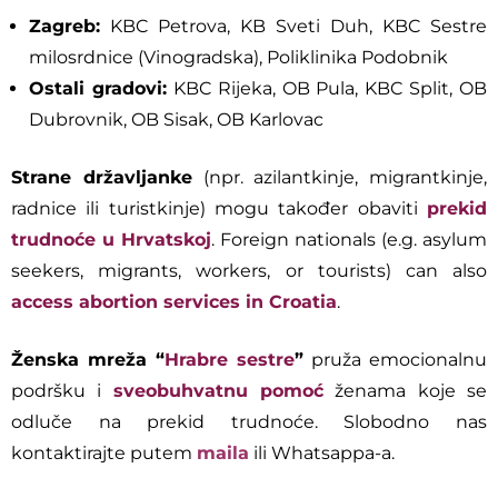
Zagreb:
KBC Petrova, KB Sveti Duh, KBC Sestre
milosrdnice (Vinogradska), Poliklinika Podobnik
Ostali gradovi:
KBC Rijeka, OB Pula, KBC Split, OB
Dubrovnik, OB Sisak, OB Karlovac
Strane državljanke
(npr. azilantkinje, migrantkinje,
radnice ili turistkinje) mogu također obaviti
prekid
trudnoće u Hrvatskoj
. Foreign nationals (e.g. asylum
seekers, migrants, workers, or tourists) can also
access abortion services in Croatia
.
Ženska mreža “
Hrabre sestre
”
pruža emocionalnu
podršku i
sveobuhvatnu pomoć
ženama koje se
odluče na prekid trudnoće. Slobodno nas
kontaktirajte putem
maila
ili Whatsappa-a.