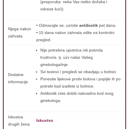
(preporuka: neka Vas netko dočeka i
odveze kući).
• Odmarajte se, uzmite
antibiotik
pet dana.
Njega nakon
• 15 dana nakon zahvata odite na kontrolni
zahvata
pregled.
Nije potrebna uputnica niti potvrda
trudnoće, tj. uzv nalaz Vašeg
ginekologa/inje.
Svi testovi / pregledi se obavljaju u bolnici.
Dodatne
Ponesite lijekove protiv bolova i popijte ih po
informacije
potrebi kad izađete iz bolnice.
Antibiotik ćete dobiti naknadno kod svog
ginekologa.
Iskustva
Iskustvo
drugih žena