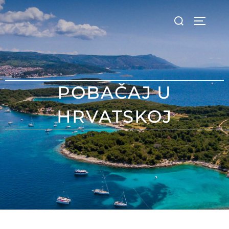
POBAČAJ U
HRVATSKOJ