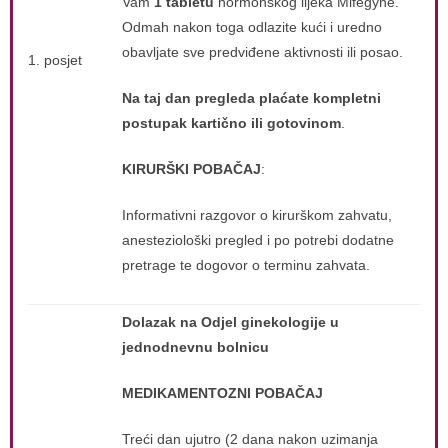
Vam
1 tabletu
hormonskog lijeka Mifegyne.
Odmah nakon toga odlazite kući i uredno
obavljate sve predviđene aktivnosti ili posao.
1. posjet
Na taj dan pregleda plaćate kompletni
postupak kartično ili gotovinom
.
KIRURŠKI POBAČAJ
:
Informativni razgovor o kirurškom zahvatu,
anesteziološki pregled i po potrebi dodatne
pretrage te dogovor o terminu zahvata.
Dolazak na Odjel ginekologije u
jednodnevnu bolnicu
MEDIKAMENTOZNI POBAČAJ
Treći dan ujutro (2 dana nakon uzimanja