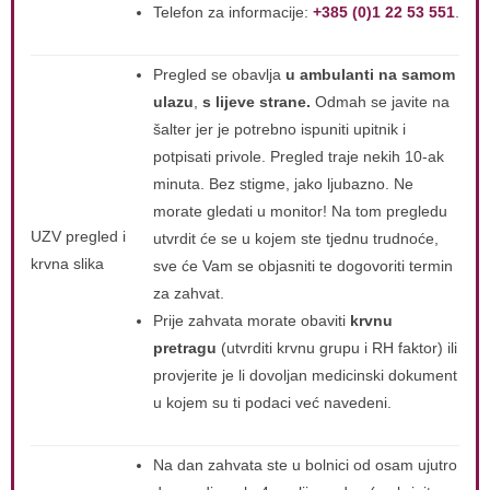
Telefon za informacije:
+385 (0)1 22 53 551
.
Pregled se obavlja
u ambulanti na samom
ulazu
,
s lijeve strane.
Odmah se javite na
šalter jer je potrebno ispuniti upitnik i
potpisati privole. Pregled traje nekih 10-ak
minuta. Bez stigme, jako ljubazno. Ne
morate gledati u monitor! Na tom pregledu
UZV pregled i
utvrdit će se u kojem ste tjednu trudnoće,
krvna slika
sve će Vam se objasniti te dogovoriti termin
za zahvat.
Prije zahvata morate obaviti
krvnu
pretragu
(utvrditi krvnu grupu i RH faktor) ili
provjerite je li dovoljan medicinski dokument
u kojem su ti podaci već navedeni.
Na dan zahvata ste u bolnici od osam ujutro