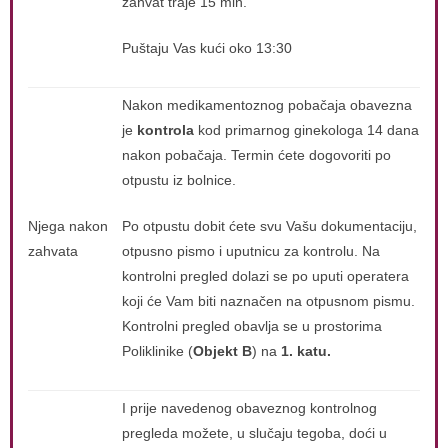
zahvat traje 15 min.
Puštaju Vas kući oko 13:30
Nakon medikamentoznog pobačaja obavezna
je
kontrola
kod primarnog ginekologa 14 dana
nakon pobačaja. Termin ćete dogovoriti po
otpustu iz bolnice.
Njega nakon
Po otpustu dobit ćete svu Vašu dokumentaciju,
zahvata
otpusno pismo i uputnicu za kontrolu. Na
kontrolni pregled dolazi se po uputi operatera
koji će Vam biti naznačen na otpusnom pismu.
Kontrolni pregled obavlja se u prostorima
Poliklinike (
Objekt B
) na
1. katu.
I prije navedenog obaveznog kontrolnog
pregleda možete, u slučaju tegoba, doći u