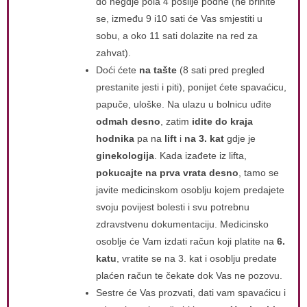
do negdje pola 4 poslije podne (ne brinite
se, između 9 i10 sati će Vas smjestiti u
sobu, a oko 11 sati dolazite na red za
zahvat).
Doći ćete
na tašte
(8 sati pred pregled
prestanite jesti i piti), ponijet ćete spavaćicu,
papuče, uloške. Na ulazu u bolnicu uđite
odmah desno
, zatim
idite do kraja
hodnika
pa na
lift
i
na 3. kat
gdje je
ginekologija
. Kada izađete iz lifta,
pokucajte na prva vrata desno
, tamo se
javite medicinskom osoblju kojem predajete
svoju povijest bolesti i svu potrebnu
zdravstvenu dokumentaciju. Medicinsko
osoblje će Vam izdati račun koji platite na
6.
katu
, vratite se na 3. kat i osoblju predate
plaćen račun te čekate dok Vas ne pozovu.
Sestre će Vas prozvati, dati vam spavaćicu i