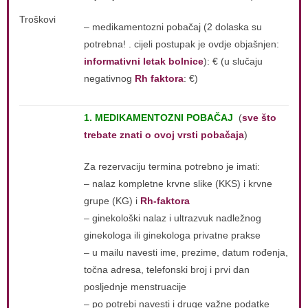
Troškovi
– medikamentozni pobačaj (2 dolaska su
potrebna! . cijeli postupak je ovdje objašnjen:
informativni letak bolnice
): € (u slučaju
negativnog
Rh faktora
:
€
)
1. MEDIKAMENTOZNI POBAČAJ
(
sve što
trebate znati o ovoj vrsti pobačaja
)
Za rezervaciju termina potrebno je imati:
– nalaz kompletne krvne slike (KKS) i krvne
grupe (KG) i
Rh-faktora
– ginekološki nalaz i ultrazvuk nadležnog
ginekologa ili ginekologa privatne prakse
– u mailu navesti ime, prezime, datum rođenja,
točna adresa, telefonski broj i prvi dan
posljednje menstruacije
– po potrebi navesti i druge važne podatke