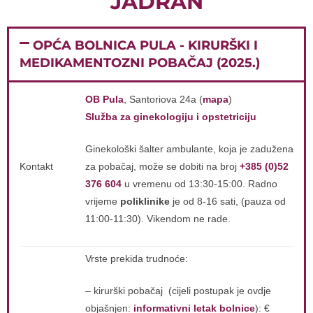
JADRAN
OPĆA BOLNICA PULA - KIRURŠKI I
MEDIKAMENTOZNI POBAČAJ (2025.)
OB Pula
, Santoriova 24a (
mapa
)
Služba za ginekologiju i opstetriciju
Ginekološki šalter ambulante, koja je zadužena
Kontakt
za pobačaj, može se dobiti na broj
+385 (0)52
376 604
u vremenu od 13:30-15:00. Radno
vrijeme
poliklinike
je od 8-16 sati, (pauza od
11:00-11:30). Vikendom ne rade.
Vrste prekida trudnoće:
– kirurški pobačaj (cijeli postupak je ovdje
objašnjen:
informativni letak bolnice
): €