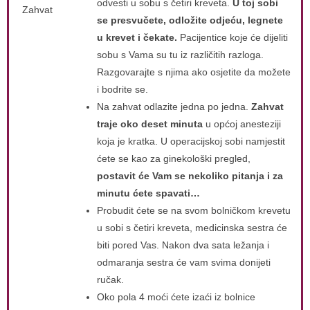
odvesti u sobu s četiri kreveta.
U toj sobi
Zahvat
se presvučete, odložite odjeću, legnete
u krevet i čekate.
Pacijentice koje će dijeliti
sobu s Vama su tu iz različitih razloga.
Razgovarajte s njima ako osjetite da možete
i bodrite se.
Na zahvat odlazite jedna po jedna.
Zahvat
traje oko deset minuta
u općoj anesteziji
koja je kratka. U operacijskoj sobi namjestit
ćete se kao za ginekološki pregled,
postavit će Vam se nekoliko pitanja i za
minutu ćete spavati…
Probudit ćete se na svom bolničkom krevetu
u sobi s četiri kreveta, medicinska sestra će
biti pored Vas. Nakon dva sata ležanja i
odmaranja sestra će vam svima donijeti
ručak.
Oko pola 4 moći ćete izaći iz bolnice