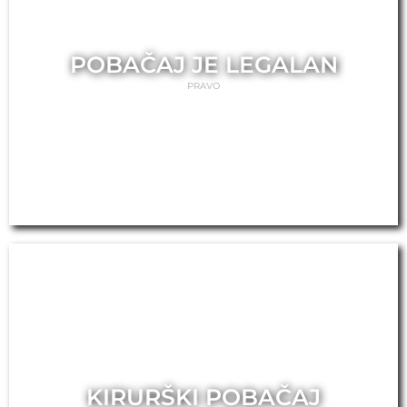
POBAČAJ JE LEGALAN
PRAVO
KIRURŠKI POBAČAJ