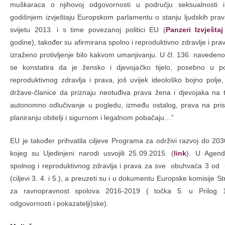
muškaraca o njihovoj odgovornosti u području seksualnosti i
godišnjem izvještaju Europskom parlamentu o stanju ljudskih prav
svijetu 2013. i s time povezanoj politici EU (
Panzeri Izvještaj
godine), također su afirmirana spolno i reproduktivno zdravlje i prava
izraženo protivljenje bilo kakvom umanjivanju. U čl. 136. navedeno
se konstatira da je žensko i djevojačko tijelo, posebno u p
reproduktivnog zdravlja i prava, još uvijek ideološko bojno polje
države-članice da priznaju neotuđiva prava žena i djevojaka na tje
autonomno odlučivanje u pogledu, između ostalog, prava na pri
planiranju obitelji i sigurnom i legalnom pobačaju…”
EU je također prihvatila ciljeve Programa za održivi razvoj do 2
kojeg su Ujedinjeni narodi usvojili 25.09.2015. (
link
). U Agend
spolnog i reproduktivnog zdravlja i prava za sve obuhvaća 3 od 
(ciljevi 3. 4. i 5.), a preuzeti su i u dokumentu Europske komisije S
za ravnopravnost spolova 2016-2019 ( točka 5. u Prilog 1.
odgovornosti i pokazatelji)ske).