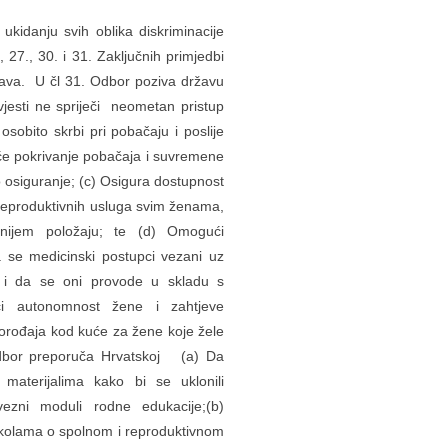
idanju svih oblika diskriminacije
7., 30. i 31. Zaključnih primjedbi
prava. U čl 31. Odbor poziva državu
vjesti ne spriječi neometan pristup
sobito skrbi pri pobačaju i poslije
pće pokrivanje pobačaja i suvremene
 osiguranje; (c) Osigura dostupnost
 reproduktivnih usluga svim ženama,
jnijem položaju; te (d) Omogući
a se medicinski postupci vezani uz
i i da se oni provode u skladu s
ći autonomnost žene i zahtjeve
orođaja kod kuće za žene koje žele
Odbor preporuča Hrvatskoj (a) Da
 materijalima kako bi se uklonili
bavezni moduli rodne edukacije;(b)
 školama o spolnom i reproduktivnom