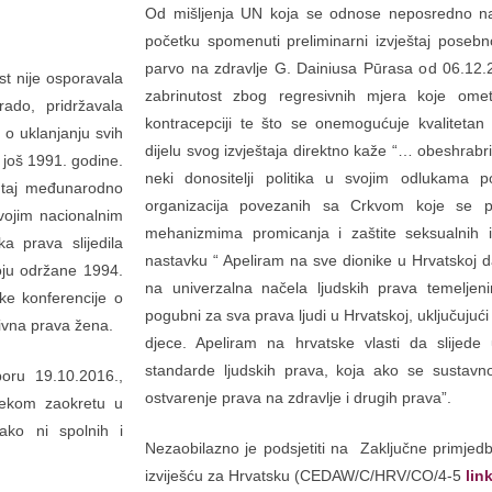
Od mišljenja UN koja se odnose neposredno n
početku spomenuti preliminarni izvještaj posebn
parvo na zdravlje G. Dainiusa Pūrasa od 06.12.2
st nije osporavala
zabrinutost zbog regresivnih mjera koje ome
ado, pridržavala
kontracepciji te što se onemogućuje kvalitetan
o uklanjanju svih
dijelu svog izvještaja direktno kaže “… obeshra
i još 1991. godine.
neki donositelji politika u svojim odlukama p
na taj međunarodno
organizacija povezanih sa Crkvom koje se pr
vojim nacionalnim
mehanizmima promicanja i zaštite seksualnih i
 prava slijedila
nastavku “ Apeliram na sve dionike u Hrvatskoj 
oju održane 1994.
na univerzalna načela ljudskih prava temeljeni
ske konferencije o
pogubni za sva prava ljudi u Hrvatskoj, uključujući
ivna prava žena.
djece. Apeliram na hrvatske vlasti da slijede 
standarde ljudskih prava, koja ako se sustavn
oru 19.10.2016.,
ostvarenje prava na zdravlje i drugih prava”.
nekom zaokretu u
tako ni spolnih i
Nezaobilazno je podsjetiti na Zaključne primje
izviješću za Hrvatsku (CEDAW/C/HRV/CO/4-5
lin