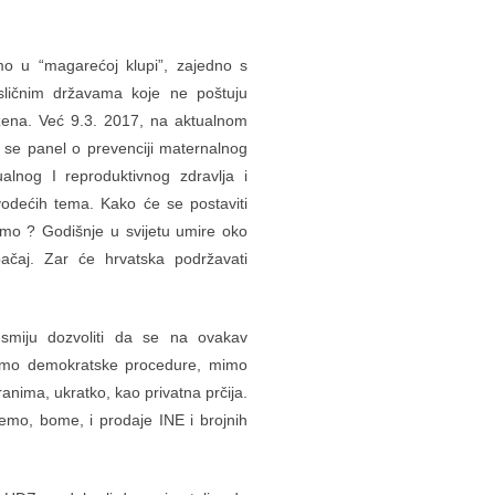
o u “magarećoj klupi”, zajedno s
sličnim državama koje ne poštuju
ena. Već 9.3. 2017, na aktualnom
se panel o prevenciji maternalnog
ualnog I reproduktivnog zdravlja i
vodećih tema. Kako će se postaviti
vimo ? Godišnje u svijetu umire oko
ačaj. Zar će hrvatska podržavati
miju dozvoliti da se na ovakav
. Mimo demokratske procedure, mimo
ranima, ukratko, kao privatna prčija.
emo, bome, i prodaje INE i brojnih