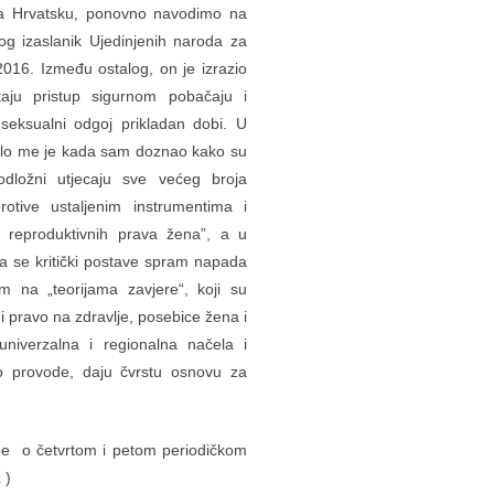
a Hrvatsku, ponovno navodimo na
og izaslanik Ujedinjenih naroda za
016. Između ostalog, on je izrazio
taju pristup sigurnom pobačaju i
 seksualni odgoj prikladan dobi. U
brilo me je kada sam doznao kako su
odložni utjecaju sve većeg broja
otive ustaljenim instrumentima i
 reproduktivnih prava žena”, a u
da se kritički postave spram napada
m na „teorijama zavjere“, koji su
 i pravo na zdravlje, posebice žena i
univerzalna i regionalna načela i
o provode, daju čvrstu osnovu za
dbe o četvrtom i petom periodičkom
k
)