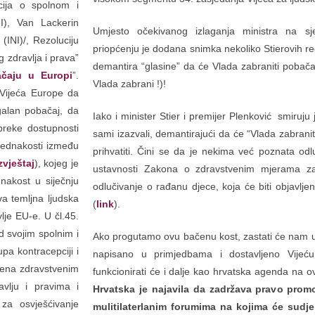
cija o spolnom i
I), Van Lackerin
Umjesto očekivanog izlaganja ministra na sj
(INI)/, Rezoluciju
priopćenju je dodana snimka nekoliko Stierovih re
 zdravlja i prava”
demantira “glasine” da će Vlada zabraniti poba
ačaju u Europi
”.
Vlada zabrani !)!
 Vijeća Europe da
galan pobačaj, da
Iako i minister Stier i premijer Plenković smiruj
epreke dostupnosti
sami izazvali, demantirajući da će “Vlada zabrani
jednakosti između
prihvatiti. Čini se da je nekima već poznata o
zvještaj
), kojeg je
ustavnosti Zakona o zdravstvenim mjerama za
akost u siječnju
odlučivanje o rađanu djece, koja će biti objavljena
a temljna ljudska
(
link
).
lje EU-e. U čl.45.
d svojim spolnim i
Ako progutamo ovu bačenu kost, zastati će nam u 
pa kontracepciji i
napisano u primjedbama i dostavljeno Vijeć
 žena zdravstvenim
funkcionirati će i dalje kao hrvatska agenda n
vlju i pravima i
Hrvatska je najavila da zadržava pravo prom
za osvješćivanje
mulitilaterlanim forumima na kojima će sudjel