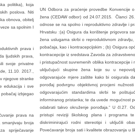
a politika), koja
UN Odbora za praćenje provedbe Konvencije o uk
skih poslova. Niti
žena (CEDAW odbor) od 24.07.2015. Članci 26., 2
ka obnova, obitelj
odnose se na spolno i reproduktivno zdravlje i 
i veze sa spolnim I
Hrvatsku :(a) Osigura da korištenje prigovora sa
žena uslugama skrbi o reproduktivnom zdravlju, o
pobačaja, kao i kontracepcijskim ; (b) Osigura o
duktivnih prava i
kontracepcije iz sredstava Zavoda za zdravstveno
da ljudskih prava,
i pristupačnost suvremenih oblika kontracepcije i
i svoje privatne
uključujući skupine žena koje su u nepovol
de, 11.10. 2017.,
odgovarajuće mjere zaštite kako bi osigurala d
av njegove stranke
porođaj podvrgnu objektivnoj procjeni nužnost
 edukacija i sve
odgovarajućim standardima skrbi te poštuju
e pobačaj izbjegao
informiranog pristanka; te da uvede mogućnost p
odabrati takvo okruženje porođaja.“ U čl.27. 
pristupi reviziji školskog plana i programa te
očuvanje prava na
diskriminirajući rodni stereotipi i uključili o
a smanjivaju broja
Povećavanje broja sati i kvalitete obrazovanja u
a spriječavanje