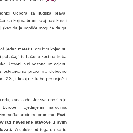
ednici Odbora za ljudska prava,
čenica kojima brani svoj novi kurs i
čaj (kao da je uopšće moguće da ga
u još jedan metež u društvu kojeg su
ti pobačaj”, tu bačenu kost ne treba
dluka Ustavni sud vezana uz ocjenu
 ostvarivanje prava na slobodno
 2.3., i kojoj ne treba proturiječiti
grlu, kada-tada. Jer sve ono što je
u Europe i Ujedinjenim narodima
a ovim međunarodnim forumima.
Pazi,
ovirati navedene stavove u svim
ovati.
A daleko od toga da se tu