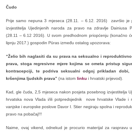
Čudo
Prije samo nepuna 3 mjeseca (28.11. – 6.12. 2016) završio je
izvjestitelja Ujedinjenih naroda za pravo na zdravlje Dainiusa
(28.11 – 6.12 2016). U svom predhodnom priopćenju (konačno će 
lipnju 2017.) gospodin Pūras između ostalog upozorava:
“Želio bih naglasiti da su prava na seksualno i reproduktivno
prava, stoga regresivne mjere kojima se ometa pristup sig
kontracepciji, te podriva seksualni odgoj prikladan dobi, 
kršenjima ljudskih prava”
(na istom
linku
i hrvatski prijevod).
Kad, gle čuda, 2,5 mjeseca nakon posjeta posebnog izvjestitelja U
hrvatska nova Vlada i/ili potpredsjednik nove hrvatske Vlade i n
vanjske i europske poslove Davor I. Stier negiraju spolna i reproduk
pravo na pobačaj!!!
Naime, ovaj vikend, odnekud je procurio materijal za raspravu 