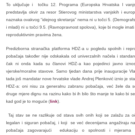
To uključuje i točku 12. Programa (Europska Hrvatska I vanjsk
predstavlja okvir za resor Stierovog ministarstva vanjskih i europ
naznaka ovakvog “idejnog skretanja” nema ni u točci 5. (Demografs
i mladi) ni u točci 9.5. (Ravnopravnost spolova), koje bi mogle imat
reproduktivnim pravima žena.
Predizborna stranačka platforma HDZ-a u pogledu spolnih i repro
pobačaja također nije odskakala od univerzalnih načela i standar
čak ni onda kada su članovi HDZ-a kao pojedinci javno iznosil
vjerske/moralne stavove. Samo tjedan dana prije inauguracije Vla
tada još mandatar nove hrvatske vlade Andrej Plenković iznio je st
HDZ-a: oni nisu za generalnu zabranu pobačaja, već žele da se
druge mjere dignu na razinu kako bi ih bilo što manje te kako bi s
kad god je to moguće (
link
).
Taj stav se ne razlikuje od stava svih onih koji se zalažu za 
legalan i siguran pobačaj, i koji se već decenijama angažiraju n
pobačaja zagovarajući edukaciju o spolnosti i mjerama z