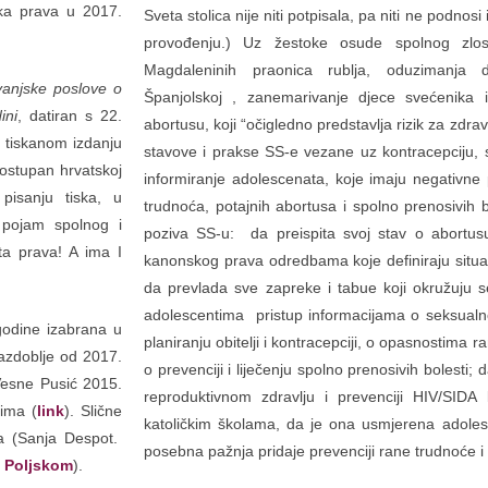
ska prava u 2017.
Sveta stolica nije niti potpisala, pa niti ne podn
provođenju.) Uz žestoke osude spolnog zlost
Magdaleninih praonica rublja, oduzimanja 
vanjske poslove o
Španjolskoj , zanemarivanje djece svećenika i
ini
, datiran s 22.
abortusu, koji “očigledno predstavlja rizik za zdravl
m tiskanom izdanju
stavove i prakse SS-e vezane uz kontracepciju, s
dostupan hrvatskoj
informiranje adolescenata, koje imaju negativne p
pisanju tiska, u
trudnoća, potajnih abortusa i spolno prenosivih b
 pojam spolnog i
poziva SS-u: da preispita svoj stav o abortus
ta prava! A ima I
kanonskog prava odredbama koje definiraju situac
da prevlada sve zapreke i tabue koji okružuju 
adolescentima pristup informacijama o seksualnost
godine izabrana u
planiranju obitelji i kontracepciji, o opasnostima r
razdoblje od 2017.
o prevenciji i liječenju spolno prenosivih bolesti
Vesne Pusić 2015.
reproduktivnom zdravlju i prevenciji HIV/SID
vima (
link
). Slične
katoličkim školama, da je ona usmjerena adoles
a (Sanja Despot.
posebna pažnja pridaje prevenciji rane trudnoće i 
i Poljskom
).