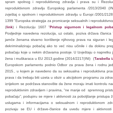
spram spolnog i reproduktivnog zdravlja i prava su i Rezolu
reproduktivnom zdravlju Europskog parlamenta /2013/2040 (IN
zvještaj o spolnom i reproduktivnom zdravlju u Europi /2001/2128 
1399 ”Europska strategija za promicanje seksualnih i reproduktivnog
(
link
) i Rezoluciju 1607 ”
Pristup sigurnom i legalnom pob
Posljednje navedena rezolucija, uz ostalo, poziva država članica
jamče ženama stvarno korištenje njihovog prava na siguran i le
dekriminaliziraju pobačaj ako to već nisu učinile i da dokinu pr
pobačaju koje u nekim državama postoje. U Izvještaju o napretku 
žena i muškaraca u EU 2013.godine (2014/2217(INI) (
Tarabella i
Europskom parlamentu podnio Odbor za prava žena i rodnu jedn
2015., u kojem je navedeno da su seksualna i reproduktivna prav
prava i da trebaju biti uzeta u obzir u akcijskom programu za zdrav
izrijekom se podržava stanovište da žene moraju imati kontrolu na
reproduktivnim zdravljem i pravima, “ne manje od spremnog pristu
pobačaju”; podupiru se mjere i aktivnosti za poboljšanje pristupa
uslugama i informacijama o seksualnom i reproduktivnom zdra
pozivaju se EU i države-članice da uvedu mjere i aktivnosti 