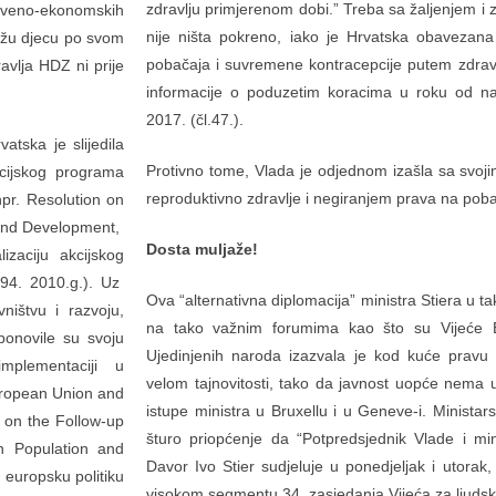
zdravlju primjerenom dobi.” Treba sa žaljenjem i 
štveno-ekonomskih
nije ništa pokreno, iako je Hrvatska obavezana
dižu djecu po svom
pobačaja i suvremene kontracepcije putem zdrav
avlja HDZ ni prije
informacije o poduzetim koracima u roku od naj
2017. (čl.47.).
tska je slijedila
Protivno tome, Vlada je odjednom izašla sa svojim
kcijskog programa
reproduktivno zdravlje i negiranjem prava na poba
npr. Resolution on
n and Development,
Dosta muljaže!
zaciju akcijskog
94. 2010.g.). Uz
Ova “alternativna diplomacija” ministra Stiera u t
ništvu i razvoju,
na tako važnim forumima kao što su Vijeće 
ponovile su svoju
Ujedinjenih naroda izazvala je kod kuće pravu
mplementaciji u
velom tajnovitosti, tako da javnost uopće nema u
uropean Union and
istupe ministra u Bruxellu i u Geneve-i. Ministars
 on the Follow-up
šturo priopćenje da “Potpredsjednik Vlade i min
n Population and
Davor Ivo Stier sudjeluje u ponedjeljak i utorak,
europsku politiku
visokom segmentu 34. zasjedanja Vijeća za ljudsk