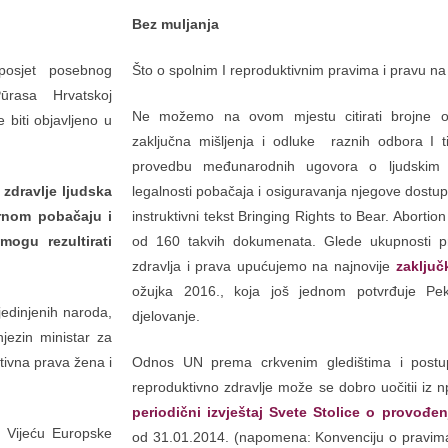
Bez muljanja
 posjet posebnog
Što o spolnim I reproduktivnim pravima i pravu n
 Pūrasa Hrvatskoj
Ne možemo na ovom mjestu citirati brojne o
biti objavljeno u
zaključna mišljenja i odluke raznih odbora I ti
provedbu međunarodnih ugovora o ljudskim 
 zdravlje ljudska
legalnosti pobačaja i osiguravanja njegove dost
urnom pobačaju i
instruktivni tekst Bringing Rights to Bear. Aborti
mogu rezultirati
od 160 takvih dokumenata. Glede ukupnosti p
zdravlja i prava upućujemo na najnovije
zaključ
ožujka 2016., koja još jednom potvrđuje Pek
jedinjenih naroda,
djelovanje.
jezin ministar za
tivna prava žena i
Odnos UN prema crkvenim gledištima i postu
reproduktivno zdravlje može se dobro uočitii iz n
periodični izvještaj Svete Stolice o provođe
u Vijeću Europske
od 31.01.2014. (napomena: Konvenciju o pravim