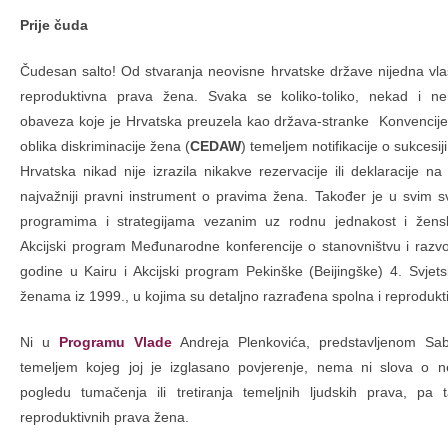
Prije čuda
Čudesan salto! Od stvaranja neovisne hrvatske države nijedna vla
reproduktivna prava žena. Svaka se koliko-toliko, nekad i ner
obaveza koje je Hrvatska preuzela kao država-stranke Konvencije 
oblika diskriminacije žena (
CEDAW
) temeljem notifikacije o sukcesij
Hrvatska nikad nije izrazila nikakve rezervacije ili deklaracije 
najvažniji pravni instrument o pravima žena. Također je u svim s
programima i strategijama vezanim uz rodnu jednakost i ženska
Akcijski program Međunarodne konferencije o stanovništvu i razv
godine u Kairu i Akcijski program Pekinške (Beijingške) 4. Svjet
ženama iz 1999., u kojima su detaljno razrađena spolna i reprodukt
Ni u
Programu Vlade
Andreja Plenkovića, predstavljenom Sab
temeljem kojeg joj je izglasano povjerenje, nema ni slova o 
pogledu tumačenja ili tretiranja temeljnih ljudskih prava, pa 
reproduktivnih prava žena.