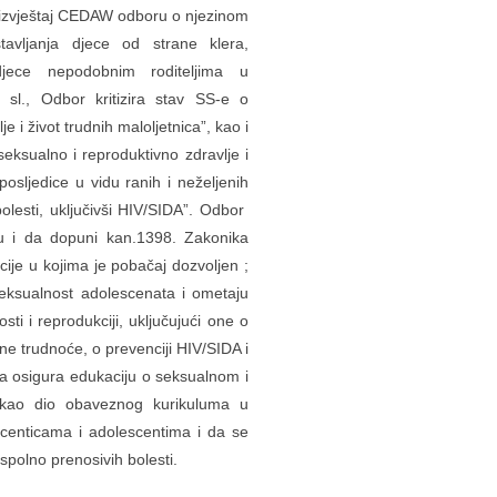
osi izvještaj CEDAW odboru o njezinom
avljanja djece od strane klera,
djece nepodobnim roditeljima u
 sl., Odbor kritizira stav SS-e o
je i život trudnih maloljetnica”, kao i
eksualno i reproduktivno zdravlje i
osljedice u vidu ranih i neželjenih
olesti, uključivši HIV/SIDA”. Odbor
u i da dopuni kan.1398. Zakonika
ije u kojima je pobačaj dozvoljen ;
seksualnost adolescenata i ometaju
i i reprodukciji, uključujući one o
ane trudnoće, o prevenciji HIV/SIDA i
; da osigura edukaciju o seksualnom i
A kao dio obaveznog kurikuluma u
centicama i adolescentima i da se
spolno prenosivih bolesti.