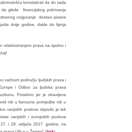
zabrinutošću konstatirati da do sada
 da glede financijskog pokrivanja
stvenog osiguranje dostavi pisane
više dvije godine, dakle do lipnja
 relativiziranjem prava na spolno i
čaj!
ako važnom području ljudskih prava i
Europe i Odbor za ljudska prava
 uzbunu. Posebno jer je obavijena
vid niti u famozne primjedbe niti u
tvo vanjskih poslova objavilo je tek
istar vanjskih i europskih poslova
 27. i 28. veljače 2017. godine, na
a prava UN-a u Ženevi” (
link
).