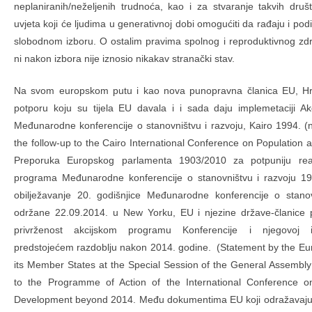
neplaniranih/neželjenih trudnoća, kao i za stvaranje takvih dru
uvjeta koji će ljudima u generativnoj dobi omogućiti da rađaju i po
slobodnom izboru. O ostalim pravima spolnog i reproduktivnog zdr
ni nakon izbora nije iznosio nikakav stranački stav.
Na svom europskom putu i kao nova punopravna članica EU, Hrva
potporu koju su tijela EU davala i i sada daju implemetaciji A
Međunarodne konferencije o stanovništvu i razvoju, Kairo 1994. (
the follow-up to the Cairo International Conference on Populatio
Preporuka Europskog parlamenta 1903/2010 za potpuniju reali
programa Međunarodne konferencije o stanovništvu i razvoju 19
obilježavanje 20. godišnjice Međunarodne konferencije o stanov
održane 22.09.2014. u New Yorku, EU i njezine države-članice 
privrženost akcijskom programu Konferencije i njegovoj i
predstojećem razdoblju nakon 2014. godine. (Statement by the E
its Member States at the Special Session of the General Assembly
to the Programme of Action of the International Conference o
Development beyond 2014. Među dokumentima EU koji odražavaju 