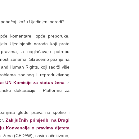
a pobačaj kažu Ujedinjeni narodi?
pće komentare, opće preporuke,
jela Ujedinjenih naroda koji prate
pravima, a naglašavaju potrebu
upnosti ženama. Skrećemo pažnju na
on and Human Rights, koji sadrži više
roblema spolnog I reproduktivnog
ke UN Komisije za status žena
iz
inšku deklaraciju i Platformu za
panjima glede prava na spolno i
pr.
Zaključnih primjedbi na Drugi
nju Konvencije o pravima djeteta
a žena (CEDAW), savim očekivano,