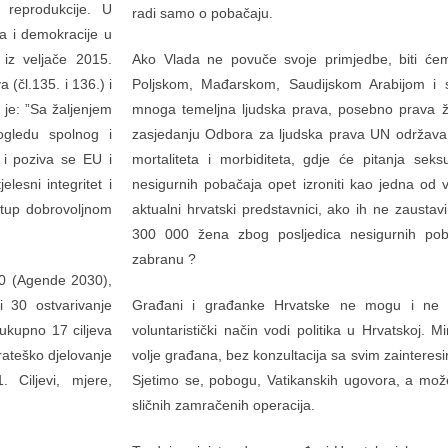
 reprodukcije. U
radi samo o pobačaju.
a i demokracije u
iz veljače 2015.
Ako Vlada ne povuče svoje primjedbe, biti ćem
 (čl.135. i 136.) i
Poljskom, Mađarskom, Saudijskom Arabijom i 
 je: ”Sa žaljenjem
mnoga temeljna ljudska prava, posebno prava ž
ogledu spolnog i
zasjedanju Odbora za ljudska prava UN održava 
, i poziva se EU i
mortaliteta i morbiditeta, gdje će pitanja seks
lesni integritet i
nesigurnih pobačaja opet izroniti kao jedna od 
stup dobrovoljnom
aktualni hrvatski predstavnici, ako ih ne zausta
300 000 žena zbog posljedica nesigurnih pob
zabranu ?
030 (Agende 2030),
i 30 ostvarivanje
Građani i građanke Hrvatske ne mogu i ne s
ukupno 17 ciljeva
voluntaristički način vodi politika u Hrvatskoj
trateško djelovanje
volje građana, bez konzultacija sa svim zainteresi
 Ciljevi, mjere,
Sjetimo se, pobogu, Vatikanskih ugovora, a mož
sličnih zamračenih operacija.