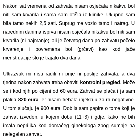
Nakon sat vremena od zahvata nisam osjećala nikakvu bol
niti sam krvarila i sama sam otišla iz klinike. Ukupno sam
bila tamo nekih 2,5 sati. Suprug me vozio tamo i natrag. U
narednim danima isprva nisam osjećala nikakvu bol niti sam
krvarila (ni najmanje), ali je četvrtog dana po zahvatu počelo
krvarenje i povremena bol (grčevi) kao kod jače
menstruacije što je trajalo dva dana.
Ultrazvuk mi nisu radili ni prije ni poslije zahvata, a dva
tjedna nakon zahvata treba obaviti
kontrolni pregled
. Može
se i kod njih po cijeni od 60 eura. Zahvat se plaća i ja sam
platila
820 eura
jer nisam trebala injekciju za rh negativne.
U tom slučaju je 900 eura. Dobila sam papire o tome koji je
zahvat izveden, u kojem dobu (11+3) i gdje, kako ne bih
imala neprilika kod domaćeg ginekologa zbog sumnje na
nelegalan zahvat.