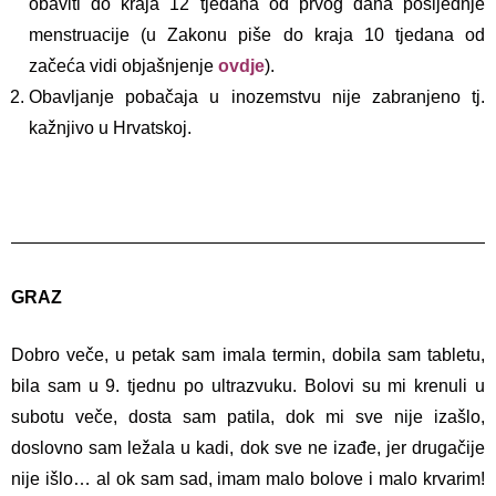
obaviti do kraja 12 tjedana od prvog dana posljednje
menstruacije (u Zakonu piše do kraja 10 tjedana od
začeća vidi objašnjenje
ovdje
).
Obavljanje pobačaja u inozemstvu nije zabranjeno tj.
kažnjivo u Hrvatskoj.
GRAZ
Dobro veče, u petak sam imala termin, dobila sam tabletu,
bila sam u 9. tjednu po ultrazvuku. Bolovi su mi krenuli u
subotu veče, dosta sam patila, dok mi sve nije izašlo,
doslovno sam ležala u kadi, dok sve ne izađe, jer drugačije
nije išlo… al ok sam sad, imam malo bolove i malo krvarim!