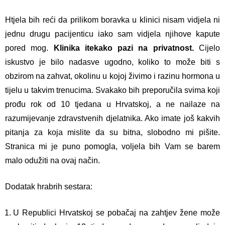
Htjela bih reći da prilikom boravka u klinici nisam vidjela ni
jednu drugu pacijenticu iako sam vidjela njihove kapute
pored mog.
Klinika itekako pazi na privatnost.
Cijelo
iskustvo je bilo nadasve ugodno, koliko to može biti s
obzirom na zahvat, okolinu u kojoj živimo i razinu hormona u
tijelu u takvim trenucima. Svakako bih preporučila svima koji
prođu rok od 10 tjedana u Hrvatskoj, a ne nailaze na
razumijevanje zdravstvenih djelatnika. Ako imate još kakvih
pitanja za koja mislite da su bitna, slobodno mi pišite.
Stranica mi je puno pomogla, voljela bih Vam se barem
malo odužiti na ovaj način.
Dodatak hrabrih sestara:
U Republici Hrvatskoj se pobačaj na zahtjev žene može