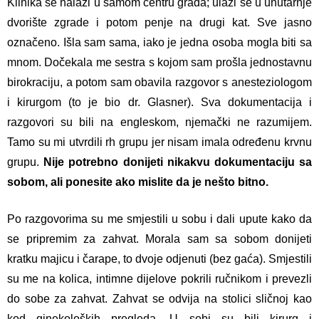
Klinika se nalazi u samom centru grada; ulazi se u unutarnje
dvorište zgrade i potom penje na drugi kat. Sve jasno
označeno. Išla sam sama, iako je jedna osoba mogla biti sa
mnom. Dočekala me sestra s kojom sam prošla jednostavnu
birokraciju, a potom sam obavila razgovor s anesteziologom
i kirurgom (to je bio dr. Glasner). Sva dokumentacija i
razgovori su bili na engleskom, njemački ne razumijem.
Tamo su mi utvrdili rh grupu jer nisam imala određenu krvnu
grupu.
Nije potrebno donijeti nikakvu dokumentaciju sa
sobom, ali ponesite ako mislite da je nešto bitno.
Po razgovorima su me smjestili u sobu i dali upute kako da
se pripremim za zahvat. Morala sam sa sobom donijeti
kratku majicu i čarape, to dvoje odjenuti (bez gaća). Smjestili
su me na kolica, intimne dijelove pokrili ručnikom i prevezli
do sobe za zahvat. Zahvat se odvija na stolici sličnoj kao
kod ginekoloških pregleda. U sobi su bili kirurg i