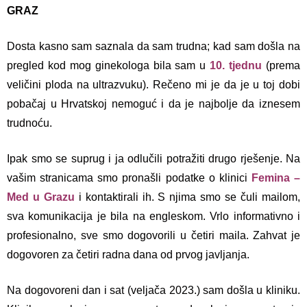
GRAZ
Dosta kasno sam saznala da sam trudna; kad sam došla na
pregled kod mog ginekologa bila sam u
10. tjednu
(prema
veličini ploda na ultrazvuku). Rečeno mi je da je u toj dobi
pobačaj u Hrvatskoj nemoguć i da je najbolje da iznesem
trudnoću.
Ipak smo se suprug i ja odlučili potražiti drugo rješenje. Na
vašim stranicama smo pronašli podatke o klinici
Femina –
Med u Grazu
i kontaktirali ih. S njima smo se čuli mailom,
sva komunikacija je bila na engleskom. Vrlo informativno i
profesionalno, sve smo dogovorili u četiri maila. Zahvat je
dogovoren za četiri radna dana od prvog javljanja.
Na dogovoreni dan i sat (veljača 2023.) sam došla u kliniku.