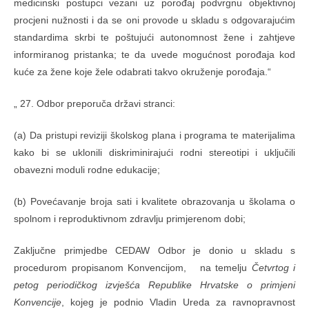
medicinski postupci vezani uz porođaj podvrgnu objektivnoj
procjeni nužnosti i da se oni provode u skladu s odgovarajućim
standardima skrbi te poštujući autonomnost žene i zahtjeve
informiranog pristanka; te da uvede mogućnost porođaja kod
kuće za žene koje žele odabrati takvo okruženje porođaja.“
„ 27. Odbor preporuča državi stranci:
(a) Da pristupi reviziji školskog plana i programa te materijalima
kako bi se uklonili diskriminirajući rodni stereotipi i uključili
obavezni moduli rodne edukacije;
(b) Povećavanje broja sati i kvalitete obrazovanja u školama o
spolnom i reproduktivnom zdravlju primjerenom dobi;
Zaključne primjedbe CEDAW Odbor je donio u skladu s
procedurom propisanom Konvencijom, na temelju
Četvrtog i
petog periodičkog izvješća Republike Hrvatske o primjeni
Konvencije
, kojeg je podnio Vladin Ureda za ravnopravnost