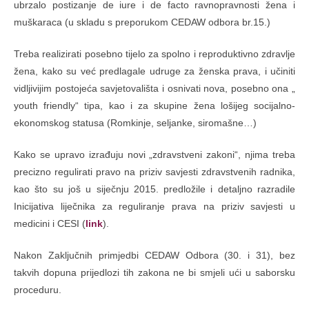
ubrzalo postizanje de iure i de facto ravnopravnosti žena i
muškaraca (u skladu s preporukom CEDAW odbora br.15.)
Treba realizirati posebno tijelo za spolno i reproduktivno zdravlje
žena, kako su već predlagale udruge za ženska prava, i učiniti
vidljivijim postojeća savjetovališta i osnivati nova, posebno ona „
youth friendly“ tipa, kao i za skupine žena lošijeg socijalno-
ekonomskog statusa (Romkinje, seljanke, siromašne…)
Kako se upravo izrađuju novi „zdravstveni zakoni“, njima treba
precizno regulirati pravo na priziv savjesti zdravstvenih radnika,
kao što su još u siječnju 2015. predložile i detaljno razradile
Inicijativa liječnika za reguliranje prava na priziv savjesti u
medicini i CESI (
link
).
Nakon Zaključnih primjedbi CEDAW Odbora (30. i 31), bez
takvih dopuna prijedlozi tih zakona ne bi smjeli ući u saborsku
proceduru.