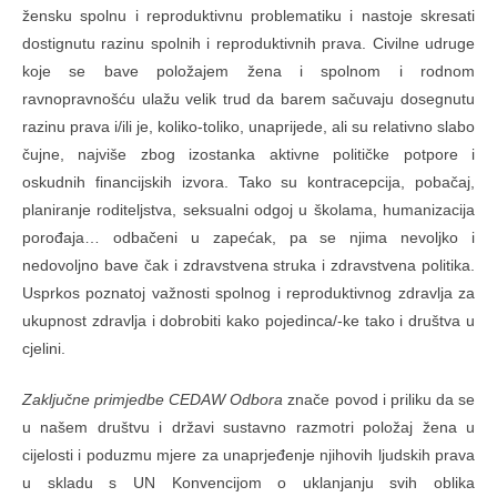
žensku spolnu i reproduktivnu problematiku i nastoje skresati
dostignutu razinu spolnih i reproduktivnih prava. Civilne udruge
koje se bave položajem žena i spolnom i rodnom
ravnopravnošću ulažu velik trud da barem sačuvaju dosegnutu
razinu prava i/ili je, koliko-toliko, unaprijede, ali su relativno slabo
čujne, najviše zbog izostanka aktivne političke potpore i
oskudnih financijskih izvora. Tako su kontracepcija, pobačaj,
planiranje roditeljstva, seksualni odgoj u školama, humanizacija
porođaja… odbačeni u zapećak, pa se njima nevoljko i
nedovoljno bave čak i zdravstvena struka i zdravstvena politika.
Usprkos poznatoj važnosti spolnog i reproduktivnog zdravlja za
ukupnost zdravlja i dobrobiti kako pojedinca/-ke tako i društva u
cjelini.
Zaključne primjedbe CEDAW Odbora
znače povod i priliku da se
u našem društvu i državi sustavno razmotri položaj žena u
cijelosti i poduzmu mjere za unaprjeđenje njihovih ljudskih prava
u skladu s UN Konvencijom o uklanjanju svih oblika