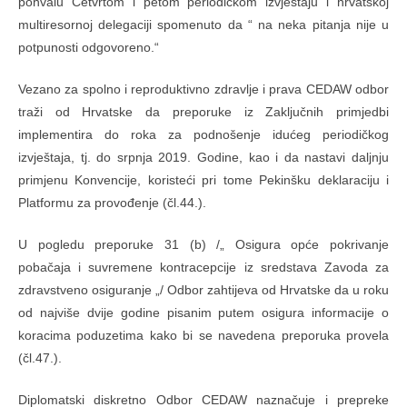
pohvalu Četvrtom i petom periodičkom izvještaju i hrvatskoj
multiresornoj delegaciji spomenuto da “ na neka pitanja nije u
potpunosti odgovoreno.“
Vezano za spolno i reproduktivno zdravlje i prava CEDAW odbor
traži od Hrvatske da preporuke iz Zaključnih primjedbi
implementira do roka za podnošenje idućeg periodičkog
izvještaja, tj. do srpnja 2019. Godine, kao i da nastavi daljnju
primjenu Konvencije, koristeći pri tome Pekinšku deklaraciju i
Platformu za provođenje (čl.44.).
U pogledu preporuke 31 (b) /„ Osigura opće pokrivanje
pobačaja i suvremene kontracepcije iz sredstava Zavoda za
zdravstveno osiguranje „/ Odbor zahtijeva od Hrvatske da u roku
od najviše dvije godine pisanim putem osigura informacije o
koracima poduzetima kako bi se navedena preporuka provela
(čl.47.).
Diplomatski diskretno Odbor CEDAW naznačuje i prepreke