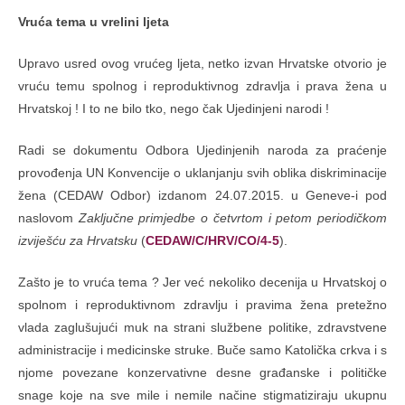
Vruća tema u vrelini ljeta
Upravo usred ovog vrućeg ljeta, netko izvan Hrvatske otvorio je
vruću temu spolnog i reproduktivnog zdravlja i prava žena u
Hrvatskoj ! I to ne bilo tko, nego čak Ujedinjeni narodi !
Radi se dokumentu Odbora Ujedinjenih naroda za praćenje
provođenja UN Konvencije o uklanjanju svih oblika diskriminacije
žena (CEDAW Odbor) izdanom 24.07.2015. u Geneve-i pod
naslovom
Zaključne primjedbe o četvrtom i petom periodičkom
izviješću za Hrvatsku
(
CEDAW/C/HRV/CO/4-5
).
Zašto je to vruća tema ? Jer već nekoliko decenija u Hrvatskoj o
spolnom i reproduktivnom zdravlju i pravima žena pretežno
vlada zaglušujući muk na strani službene politike, zdravstvene
administracije i medicinske struke. Buče samo Katolička crkva i s
njome povezane konzervativne desne građanske i političke
snage koje na sve mile i nemile načine stigmatiziraju ukupnu