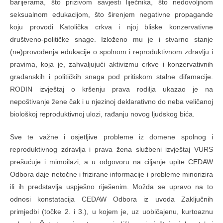
barijerama, što prizivom savjesti liječnika, što nedovoljnom
seksualnom edukacijom, što širenjem negativne propagande
koju provodi Katolička crkva i njoj bliske konzervativne
društveno-političke snage. Izloženo mu je i stvarno stanje
(ne)provođenja edukacije o spolnom i reproduktivnom zdravlju i
pravima, koja je, zahvaljujući aktivizmu crkve i konzervativnih
građanskih i političkih snaga pod pritiskom stalne difamacije.
RODIN izvještaj o kršenju prava rodilja ukazao je na
nepoštivanje žene čak i u njezinoj deklarativno do neba veličanoj
biološkoj reproduktivnoj ulozi, rađanju novog ljudskog bića.
Sve te važne i osjetljive probleme iz domene spolnog i
reproduktivnog zdravlja i prava žena službeni izvještaj VURS
prešućuje i mimoilazi, a u odgovoru na ciljanje upite CEDAW
Odbora daje netočne i frizirane informacije i probleme minorizira
ili ih predstavlja uspješno riješenim. Možda se upravo na to
odnosi konstatacija CEDAW Odbora iz uvoda Zaključnih
primjedbi (točke 2. i 3.), u kojem je, uz uobičajenu, kurtoaznu