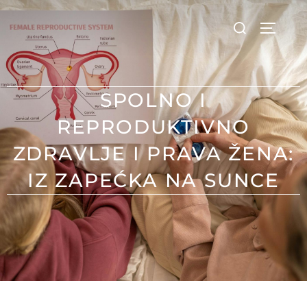
SPOLNO I
REPRODUKTIVNO
ZDRAVLJE I PRAVA ŽENA:
IZ ZAPEĆKA NA SUNCE