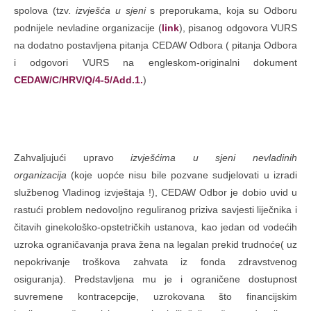
spolova (tzv
. izvješća u sjeni
s preporukama, koja su Odboru
podnijele nevladine organizacije (
link
), pisanog odgovora VURS
na dodatno postavljena pitanja CEDAW Odbora ( pitanja Odbora
i odgovori VURS na engleskom-originalni dokument
CEDAW/C/HRV/Q/4-5/Add.1.
)
Zahvaljujući upravo
izvješćima u sjeni nevladinih
organizacija
(koje uopće nisu bile pozvane sudjelovati u izradi
službenog Vladinog izvještaja !), CEDAW Odbor je dobio uvid u
rastući problem nedovoljno reguliranog priziva savjesti liječnika i
čitavih ginekološko-opstetričkih ustanova, kao jedan od vodećih
uzroka ograničavanja prava žena na legalan prekid trudnoće( uz
nepokrivanje troškova zahvata iz fonda zdravstvenog
osiguranja). Predstavljena mu je i ograničene dostupnost
suvremene kontracepcije, uzrokovana što financijskim