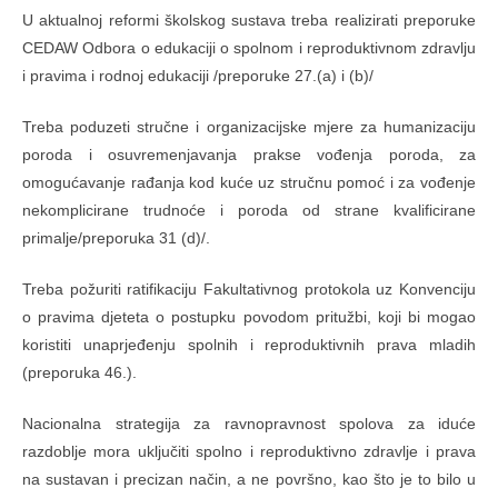
U aktualnoj reformi školskog sustava treba realizirati preporuke
CEDAW Odbora o edukaciji o spolnom i reproduktivnom zdravlju
i pravima i rodnoj edukaciji /preporuke 27.(a) i (b)/
Treba poduzeti stručne i organizacijske mjere za humanizaciju
poroda i osuvremenjavanja prakse vođenja poroda, za
omogućavanje rađanja kod kuće uz stručnu pomoć i za vođenje
nekomplicirane trudnoće i poroda od strane kvalificirane
primalje/preporuka 31 (d)/.
Treba požuriti ratifikaciju Fakultativnog protokola uz Konvenciju
o pravima djeteta o postupku povodom pritužbi, koji bi mogao
koristiti unaprjeđenju spolnih i reproduktivnih prava mladih
(preporuka 46.).
Nacionalna strategija za ravnopravnost spolova za iduće
razdoblje mora uključiti spolno i reproduktivno zdravlje i prava
na sustavan i precizan način, a ne površno, kao što je to bilo u