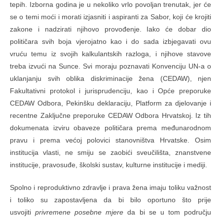
tepih. Izborna godina je u nekoliko vrlo povoljan trenutak, jer će
se o temi moći i morati izjasniti i aspiranti za Sabor, koji će krojiti
zakone i nadzirati njihovo provođenje. Iako će dobar dio
političara svih boja vjerojatno kao i do sada izbjegavati ovu
vruću temu iz svojih kalkulantskih razloga, i njihove stavove
treba izvući na Sunce. Svi moraju poznavati Konvenciju UN-a o
uklanjanju svih oblika diskriminacije žena (CEDAW), njen
Fakultativni protokol i jurisprudenciju, kao i Opće preporuke
CEDAW Odbora, Pekinšku deklaraciju, Platform za djelovanje i
recentne Zaključne preporuke CEDAW Odbora Hrvatskoj. Iz tih
dokumenata izviru obaveze političara prema međunarodnom
pravu i prema većoj polovici stanovništva Hrvatske. Osim
institucija vlasti, ne smiju se zaobići sveučilišta, znanstvene
institucije, pravosuđe, školski sustav, kulturne institucije i mediji.
Spolno i reproduktivno zdravlje i prava žena imaju toliku važnost
i toliko su zapostavljena da bi bilo oportuno što prije
usvojiti
privremene posebne mjere
da bi se u tom području