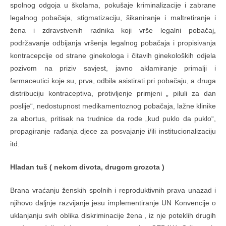
spolnog odgoja u školama, pokušaje kriminalizacije i zabrane
legalnog pobačaja, stigmatizaciju, šikaniranje i maltretiranje i
žena i zdravstvenih radnika koji vrše legalni pobačaj,
podržavanje odbijanja vršenja legalnog pobačaja i propisivanja
kontracepcije od strane ginekologa i čitavih ginekoloških odjela
pozivom na priziv savjest, javno aklamiranje primalji i
farmaceutici koje su, prva, odbila asistirati pri pobačaju, a druga
distribuciju kontraceptiva, protivljenje primjeni „ piluli za dan
poslije“, nedostupnost medikamentoznog pobačaja, lažne klinike
za abortus, pritisak na trudnice da rode „kud puklo da puklo“,
propagiranje rađanja djece za posvajanje i/ili institucionalizaciju
itd.
Hladan tuš ( nekom divota, drugom grozota )
Brana vraćanju ženskih spolnih i reproduktivnih prava unazad i
njihovo daljnje razvijanje jesu implementiranje UN Konvencije o
uklanjanju svih oblika diskriminacije žena , iz nje poteklih drugih