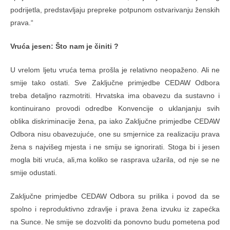
podrijetla, predstavljaju prepreke potpunom ostvarivanju ženskih
prava.“
Vruća jesen: Što nam je činiti ?
U vrelom ljetu vruća tema prošla je relativno neopaženo. Ali ne
smije tako ostati. Sve Zaključne primjedbe CEDAW Odbora
treba detaljno razmotriti. Hrvatska ima obavezu da sustavno i
kontinuirano provodi odredbe Konvencije o uklanjanju svih
oblika diskriminacije žena, pa iako Zaključne primjedbe CEDAW
Odbora nisu obavezujuće, one su smjernice za realizaciju prava
žena s najvišeg mjesta i ne smiju se ignorirati. Stoga bi i jesen
mogla biti vruća, ali,ma koliko se rasprava užarila, od nje se ne
smije odustati.
Zaključne primjedbe CEDAW Odbora su prilika i povod da se
spolno i reproduktivno zdravlje i prava žena izvuku iz zapećka
na Sunce. Ne smije se dozvoliti da ponovno budu pometena pod