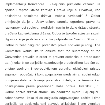
implementaciji Konvencije i Zaključnih primjedbi vezanih uz
spolno i reproduktivno zdravlje i prava koje bi Hrvatska, kao
deklarirana sekularna država, trebala savladati:“ 8. Odbor
primjećuje da je u Ustav države stranke ugrađeno pravo na
ravnopravnost spolova i nediskriminaciju te da je država stranka
uređena kao sekularna država. Odbor je također svjestan raznih
Ugovora koje je država stranka potpisala sa Svetom Stolicom.
Odbor bi želio osigurati prvenstvo prava Konvencije (orig. The
Committee would like to ensure that the supremacy of the
Convention prevails in order to prevent setbacks in areas such
as…) kako bi se spriječilo nazadovanje u područjima kao što su:
pristup spolnom i reproduktivnom zdravlju, uključujući pristup
sigurnom pobačaju i kontracepcijskim sredstvima; spolni odgoj
primjeren dobi; te davanje prvenstva obitelji, a ne ženama kao
nositeljicama prava pojedinca.“ Dalje poziva Hrvatsku: „ 9.
Odbor poziva državu stranku da poduzme mjere, uključujući i
zakonodavne ,kako bi se osigurala odgovarajuća zaštita i time
spriječilo da sociokulturalni stavovi, uključujući i one vjerskog