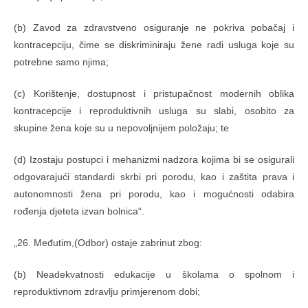
(b) Zavod za zdravstveno osiguranje ne pokriva pobačaj i
kontracepciju, čime se diskriminiraju žene radi usluga koje su
potrebne samo njima;
(c) Korištenje, dostupnost i pristupačnost modernih oblika
kontracepcije i reproduktivnih usluga su slabi, osobito za
skupine žena koje su u nepovoljnijem položaju; te
(d) Izostaju postupci i mehanizmi nadzora kojima bi se osigurali
odgovarajući standardi skrbi pri porodu, kao i zaštita prava i
autonomnosti žena pri porodu, kao i mogućnosti odabira
rođenja djeteta izvan bolnica“.
„26. Međutim,(Odbor) ostaje zabrinut zbog:
(b) Neadekvatnosti edukacije u školama o spolnom i
reproduktivnom zdravlju primjerenom dobi;