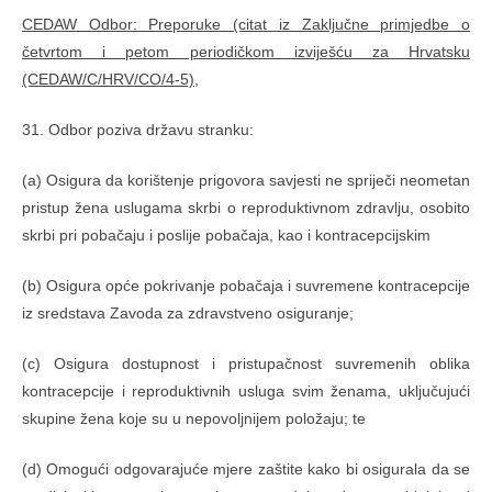
CEDAW Odbor: Preporuke (citat iz Zaključne primjedbe o
četvrtom i petom periodičkom izviješću za Hrvatsku
(CEDAW/C/HRV/CO/4-5),
31. Odbor poziva državu stranku:
(a) Osigura da korištenje prigovora savjesti ne spriječi neometan
pristup žena uslugama skrbi o reproduktivnom zdravlju, osobito
skrbi pri pobačaju i poslije pobačaja, kao i kontracepcijskim
(b) Osigura opće pokrivanje pobačaja i suvremene kontracepcije
iz sredstava Zavoda za zdravstveno osiguranje;
(c) Osigura dostupnost i pristupačnost suvremenih oblika
kontracepcije i reproduktivnih usluga svim ženama, uključujući
skupine žena koje su u nepovoljnijem položaju; te
(d) Omogući odgovarajuće mjere zaštite kako bi osigurala da se