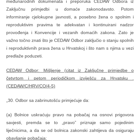
međunarodnih dokumenata i preporuka CEDAW Odbora iz
Zaključnu primjedbi u domaće zakonodavsto. Potom
informiranje cjelokupne javnosti, a posebno žena o spolnim i
reproduktivim pravima te adekvatan i kontinuirani nadzor
provođenja i Konvencije i vezanih domaćih zakona. Zato je
važno točno znati što je CEDAW Odbor zaključio o stanju spolnih
i reproduktivnih prava žena u Hrvatskoj i što nam s njima u vezi
predlaže poduzeti.
CEDAW Odbor: Mišljenje (citat iz Zaključne primjedbe o
četvrtom i petom periodičkom izviješću za Hrvatsku .
(CEDAW/C/HRV/CO/4-5)
„30. Odbor sa zabrinutošću primjećuje da:
(a) Bolnice uskraćuju pravo na pobačaj na osnovi prigovora
savjesti, premda se to „pravo” priznaje samo pojedinim
liječnicima, a da se od bolnica zakonski zahtijeva da osiguraju
obavljanje pobačaja;