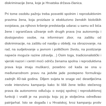
diskriminacije žena, koje je Hrvatska država-članica.
Pri tome osobitu pažnju treba posvetiti spolnim i reproduktivnim
pravima žena, koja proizlaze iz ekskluzivno ženskih bioloških
svojstava, pa njihovo kršenje predstavlja udarac u samu srž bića
žene i ograničava uživanje svih drugih prava (na autonomiju i
dostojanstvo osobe, na informirani zbor, na zaštitu od
diskriminacije, na zaštitu od nasilja u obitelji, na obrazovanje, na
rad, na sudjelovanje u javnom i političkom životu, na postizanje
najveće moguće razine zdravlja…) Osim toga, tradicionalistički i
vjerski nazori i centri moći odriču ženama spolna i reproduktivna
prava koja imaju muškarci, posebno od kada se ona u
međunarodnom pravu na jedvite jade postepeno formuliraju
zadnjih 40-tak godina. Diljem svijeta te snage već desetljećima
vode intenzivnu kampanju kako bi lišili žene teško stečenog
prava da autonomno odlučuju o svojoj spolnoj i reproduktivnoj
funkciji i vratili je na poziciju koju joj je stoljećima određivao
patrijarhat. Isto se događa i u Hrvatskoj, kroz kampanju protiv